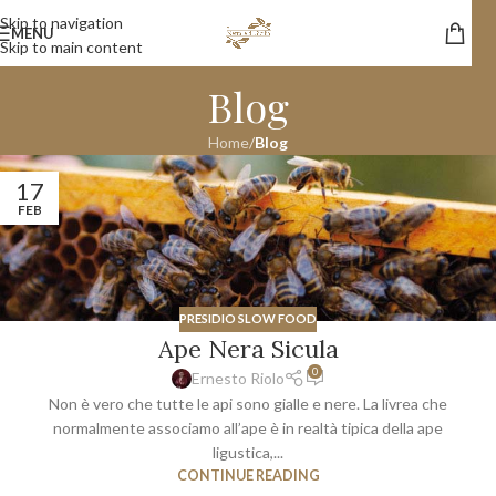
Skip to navigation
MENU
Skip to main content
Blog
Home
/
Blog
17
FEB
PRESIDIO SLOW FOOD
Ape Nera Sicula
0
Ernesto Riolo
Non è vero che tutte le api sono gialle e nere. La livrea che
normalmente associamo all’ape è in realtà tipica della ape
ligustica,...
CONTINUE READING