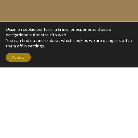
Usiamo i cookie per fornirti la miglior esperienza d'uso e
navigazione sul nostro sito web.
Fa parte del Presidio Slow Food “Ape Nera Siciliana”. È tra i soci
You can find out more about which cookies we are using or switch
them off in
settings
.
fondatori dell’Associazione Apis Mellifera Siciliana come come
scopo ha la reintroduzione in Sicilia, in particolare nella parte Nord
Accetta
Occidentale, dell’Ape Autoctona Mellifera Siciliana.
Shop
Home
My account
Cart
ARTICOLO RECENTI
PRODOTTI