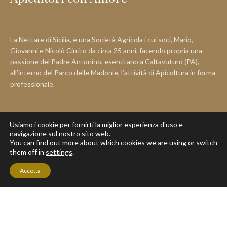
La Nettare di Sicilia, è una Società Agricola i cui soci, Mario,
Giovanni e Nicolò Cirrito da circa 25 anni, facendo propria una
passione del Padre Antonino, esercitano a Caltavuturo (PA),
all’interno del Parco delle Madonie, l’attività di Apicoltura in forma
professionale.
Usiamo i cookie per fornirti la miglior esperienza d'uso e
navigazione sul nostro sito web.
You can find out more about which cookies we are using or switch
them off in
settings
.
BOX MIELE 6 X 400G CON SPEDIZIONE
Accetta
GRATUITA
Shop
Home
My account
Cart
Fa parte del Presidio Slow Food “Ape Nera Siciliana”. È tra i soci
fondatori dell’Associazione Apis Mellifera Siciliana come come
scopo ha la reintroduzione in Sicilia, in particolare nella parte Nord
Occidentale, dell’Ape Autoctona Mellifera Siciliana.