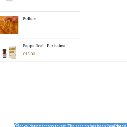
Polline
Pappa Reale Purissima
€
15,00
Error validating access token: The session has been invalidate