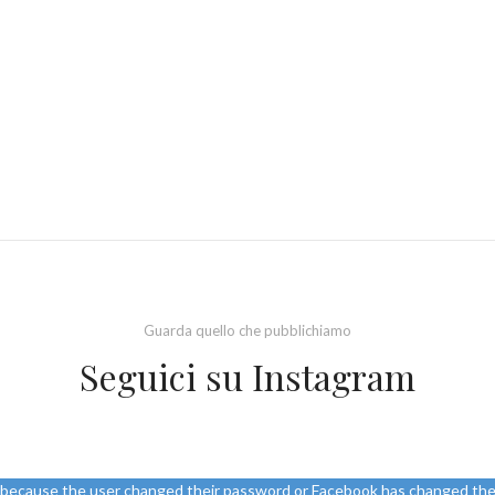
Guarda quello che pubblichiamo
Seguici su Instagram
d because the user changed their password or Facebook has changed the 