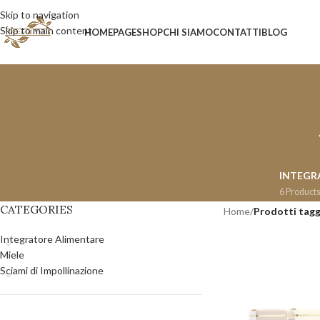
Skip to navigation
Skip to main content
HOMEPAGE
SHOP
CHI SIAMO
CONTATTI
BLOG
INTEGR
6 Product
CATEGORIES
Home
/
Prodotti tagg
Integratore Alimentare
Miele
Sciami di Impollinazione