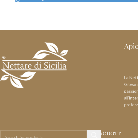
Api
La Netta
Giovann
passion
all’int
profes
PRODOTTI