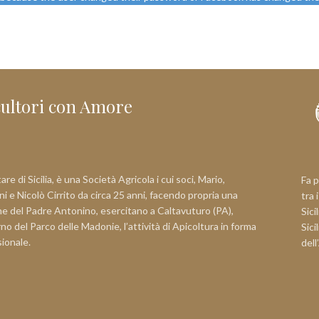
cultori con Amore
re di Sicilia, è una Società Agricola i cui soci, Mario,
Fa p
i e Nicolò Cirrito da circa 25 anni, facendo propria una
tra 
e del Padre Antonino, esercitano a Caltavuturo (PA),
Sici
erno del Parco delle Madonie, l’attività di Apicoltura in forma
Sici
sionale.
dell