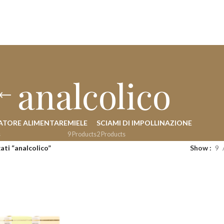
analcolico
ATORE ALIMENTARE
MIELE
SCIAMI DI IMPOLLINAZIONE
s
9 Products
2 Products
ati “analcolico”
Show
9