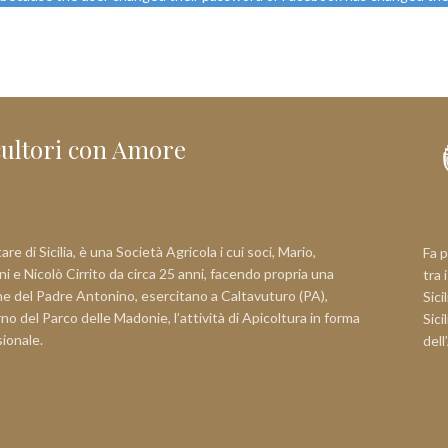
cultori con Amore
re di Sicilia, è una Società Agricola i cui soci, Mario,
Fa p
i e Nicolò Cirrito da circa 25 anni, facendo propria una
tra 
e del Padre Antonino, esercitano a Caltavuturo (PA),
Sici
erno del Parco delle Madonie, l’attività di Apicoltura in forma
Sici
sionale.
dell