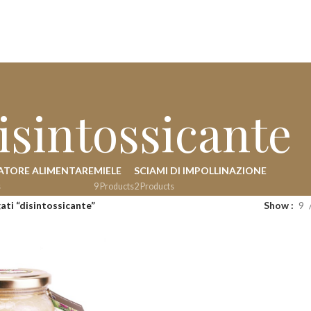
isintossicante
ATORE ALIMENTARE
MIELE
SCIAMI DI IMPOLLINAZIONE
s
9 Products
2 Products
ati “disintossicante”
Show
9