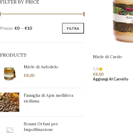
FILTER BY PRICE
Prezzo:
€0
—
€10
FILTRA
PRODUCTS
Miele di Cardo
Miele di Asfodelo
5.0
€
8,00
€
8,00
Aggiungi Al Carrello
Famiglia di Apis mellifera
siciliana
Sciami Orfani per
Impollinazione