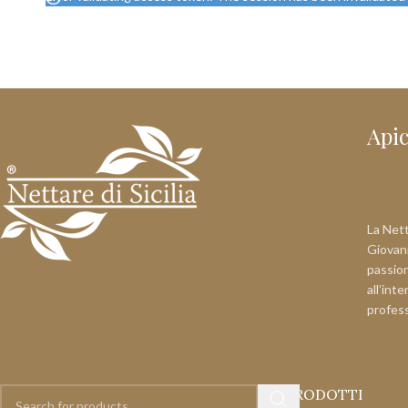
Api
La Netta
Giovann
passion
all’int
profes
PRODOTTI