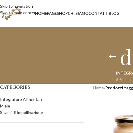
Skip to navigation
Skip to main content
HOMEPAGE
SHOP
CHI SIAMO
CONTATTI
BLOG
d
INTEGR
6 Product
CATEGORIES
Home
/
Prodotti tagg
Integratore Alimentare
Miele
Sciami di Impollinazione