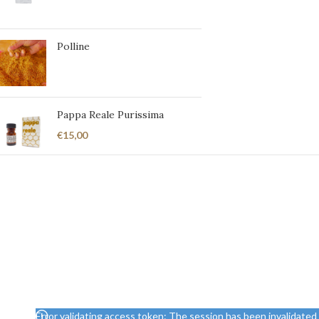
Polline
Pappa Reale Purissima
€
15,00
Error validating access token: The session has been invalidate