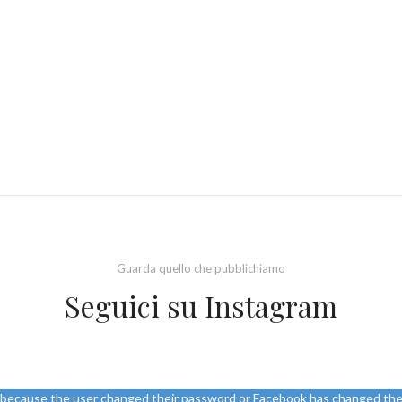
Guarda quello che pubblichiamo
Seguici su Instagram
d because the user changed their password or Facebook has changed the 