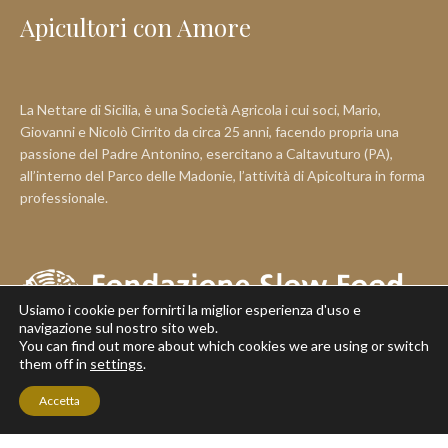
Apicultori con Amore
La Nettare di Sicilia, è una Società Agricola i cui soci, Mario,
Giovanni e Nicolò Cirrito da circa 25 anni, facendo propria una
passione del Padre Antonino, esercitano a Caltavuturo (PA),
all’interno del Parco delle Madonie, l’attività di Apicoltura in forma
professionale.
Usiamo i cookie per fornirti la miglior esperienza d'uso e
navigazione sul nostro sito web.
You can find out more about which cookies we are using or switch
them off in
settings
.
BOX MIELE 6 X 400G CON SPEDIZIONE
Accetta
Fa parte del Presidio Slow Food “Ape Nera Siciliana”. È tra i soci
GRATUITA
Shop
Filters
Home
My account
Cart
fondatori dell’Associazione Apis Mellifera Siciliana come come
scopo ha la reintroduzione in Sicilia, in particolare nella parte Nord