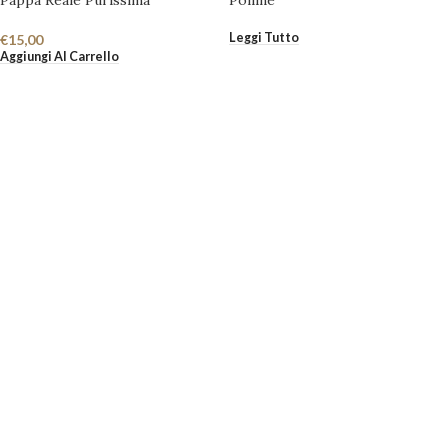
Pappa Reale Purissima
Polline
Leggi Tutto
€
15,00
Aggiungi Al Carrello