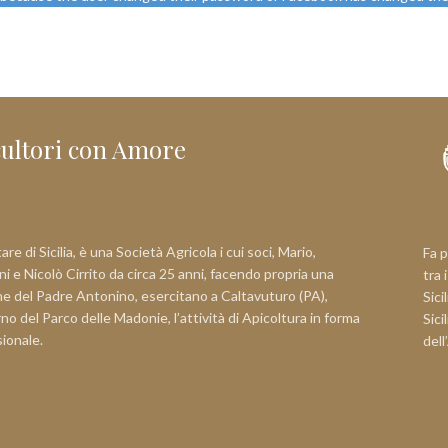
cultori con Amore
re di Sicilia, è una Società Agricola i cui soci, Mario,
Fa p
i e Nicolò Cirrito da circa 25 anni, facendo propria una
tra 
e del Padre Antonino, esercitano a Caltavuturo (PA),
Sici
erno del Parco delle Madonie, l’attività di Apicoltura in forma
Sici
sionale.
dell