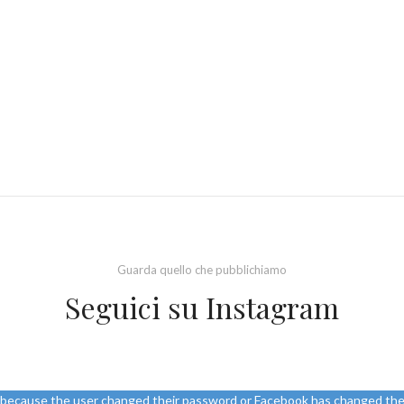
Guarda quello che pubblichiamo
Seguici su Instagram
d because the user changed their password or Facebook has changed the 