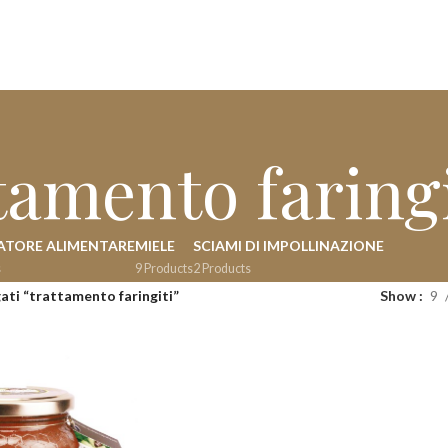
tamento faringi
ATORE ALIMENTARE
MIELE
SCIAMI DI IMPOLLINAZIONE
s
9 Products
2 Products
ati “trattamento faringiti”
Show
9