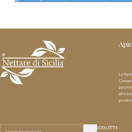
Api
La Netta
Giovann
passion
all’int
profes
PRODOTTI