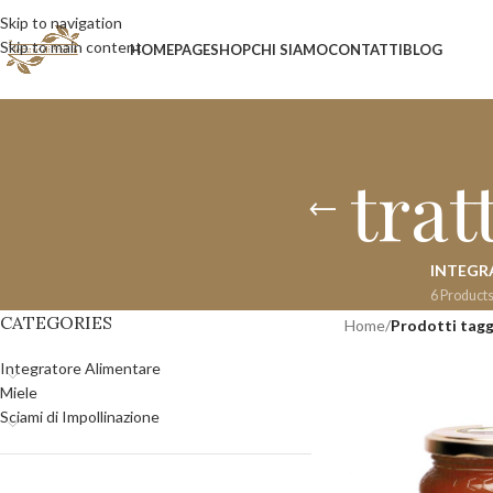
Skip to navigation
Skip to main content
HOMEPAGE
SHOP
CHI SIAMO
CONTATTI
BLOG
trat
INTEGR
6 Product
CATEGORIES
Home
/
Prodotti tagg
Integratore Alimentare
Miele
Sciami di Impollinazione