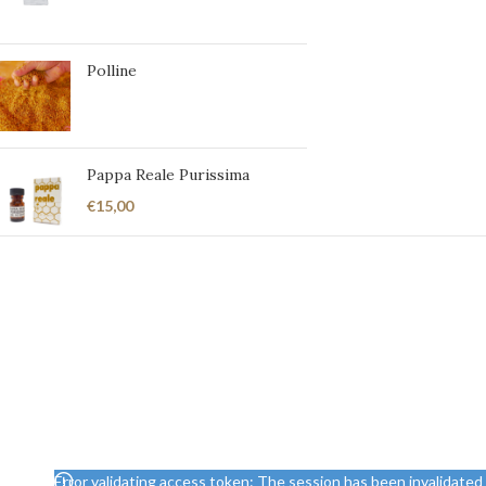
Polline
Pappa Reale Purissima
€
15,00
Error validating access token: The session has been invalidate